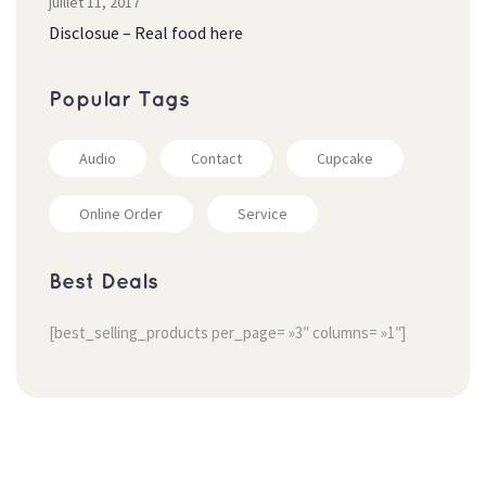
juillet 11, 2017
Disclosue – Real food here
Popular Tag
Audio
Contact
Cupcake
Online Order
Service
Best Deal
[best_selling_products per_page= »3″ columns= »1″]