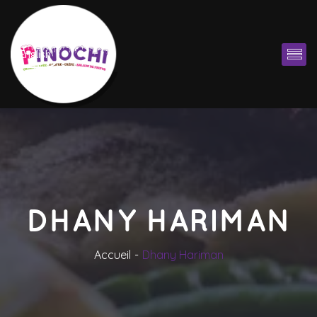
English
DHANY HARIMAN
Accueil
Dhany Hariman