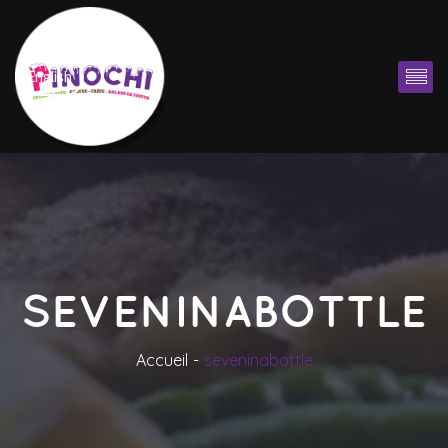
English
SEVENINABOTTLE
Accueil
eveninabottle