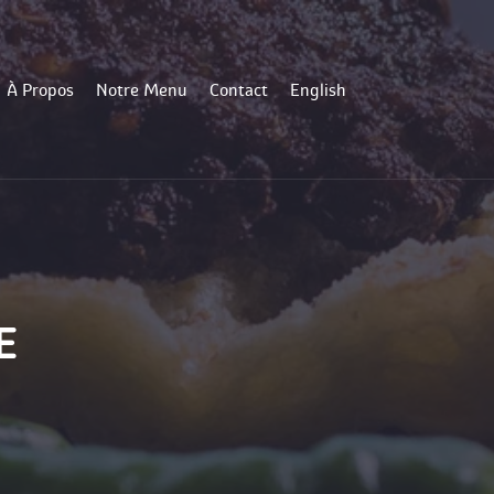
À Propo
Notre Menu
Contact
English
E