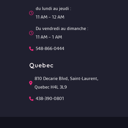
du lundi au jeudi :
 11 AM – 12 AM 
Du vendredi au dimanche :
 11 AM – 1 AM
548-866-0444
Quebec
810 Decarie Blvd, Saint-Laurent, 
Quebec H4L 3L9 
438-390-0801