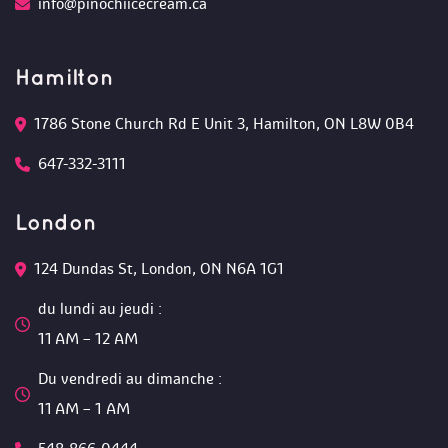
info@pinochiicecream.ca
Hamilton
1786 Stone Church Rd E Unit 3, Hamilton, ON L8W 0B4 
647-332-3111
London
124 Dundas St, London, ON N6A 1G1 
du lundi au jeudi :
 11 AM – 12 AM 
Du vendredi au dimanche :
 11 AM – 1 AM