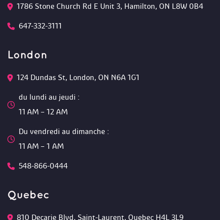
1786 Stone Church Rd E Unit 3, Hamilton, ON L8W 0B4 
647-332-3111
London
124 Dundas St, London, ON N6A 1G1 
du lundi au jeudi :
 11 AM – 12 AM 
Du vendredi au dimanche :
 11 AM – 1 AM
548-866-0444
Quebec
810 Decarie Blvd, Saint-Laurent, Quebec H4L 3L9 