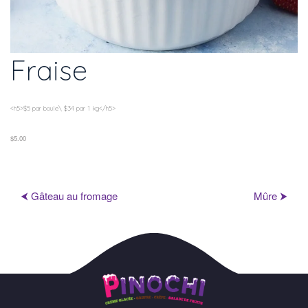
Fraise
<h5>$5 par boule\ $34 par 1 kg</h5>
$5.00
⮜ Gâteau au fromage
Mûre ⮞