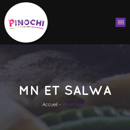
English
MN ET SALWA
Accueil
Mn et Salwa