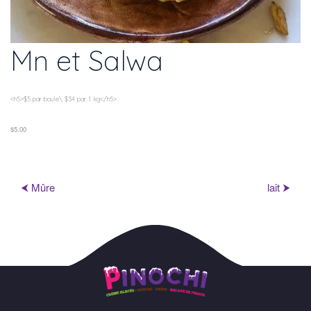
Mn et Salwa
<h5>$5 par boule\ $34 par 1 kg</h5>
$5.00
⮜ Mûre
lait ⮞