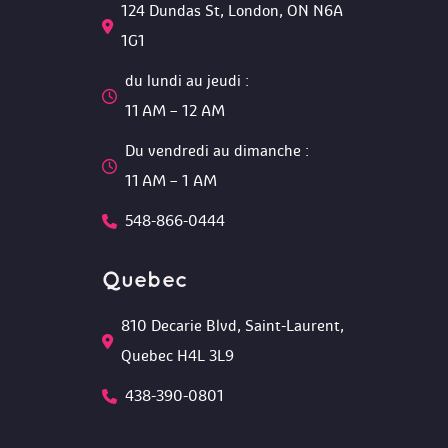
124 Dundas St, London, ON N6A 
1G1 
du lundi au jeudi :
 11 AM – 12 AM 
Du vendredi au dimanche :
 11 AM – 1 AM
548-866-0444
Quebec
810 Decarie Blvd, Saint-Laurent, 
Quebec H4L 3L9 
438-390-0801